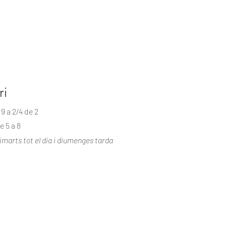
ri
 9 a 2/4 de 2
e 5 a 8
imarts tot el dia i diumenges tarda