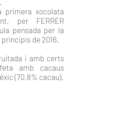
.
a primera xocolata
ment, per FERRER
la pensada per la
a principis de 2016.
ruitada i amb certs
 feta amb cacaus
èxic (70,8% cacau).