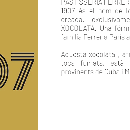
PASTISSERIA FERRER
1907 és el nom de l
creada, exclusiva
XOCOLATA. Una fórmu
família Ferrer a París 
Aquesta xocolata , af
tocs fumats, està
provinents de Cuba i M
TORNAR